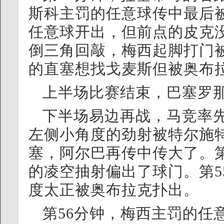
斯科主罚的任意球传中最后被
任意球开出，但前点的皮克没
倒三角回敲，梅西起脚打门被
的直塞想找戈麦斯但被奥布
上半场比赛结束，巴塞罗那
下半场易边再战，马竞率先
左侧小角度的劲射被特尔施
塞，阿尔巴再传中传大了。第
的凌空抽射偏出了球门。第5
度太正被奥布拉克扑出。
第56分钟，梅西主罚的任