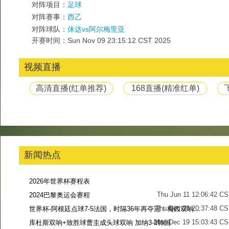
对阵项目：
足球
对阵赛事：
西乙
对阵球队：
休达vs阿尔梅里亚
开赛时间：Sun Nov 09 23:15:12 CST 2025
视频直播
高清直播(红单推荐)
168直播(精准红单)
新闻热点
2026年世界杯赛程表
Thu Jun 11 12:06:42 C
2024巴黎奥运会赛程
Thu Dec 28 20:37:48 CS
世界杯-阿根廷点球7-5法国，时隔36年再夺冠！梅西双响姆巴佩戴帽
Mon Dec 19 15:03:43 CS
库杜斯双响+致胜球曹圭成头球双响 加纳3-2韩国